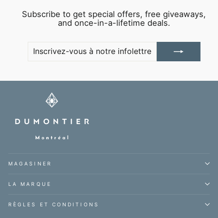
Subscribe to get special offers, free giveaways,
and once-in-a-lifetime deals.
INSCRIVEZ-
S'INSCRIRE
VOUS
À
NOTRE
INFOLETTRE
MAGASINER
LA MARQUE
RÈGLES ET CONDITIONS