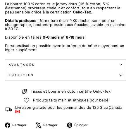
La bourre 100 % coton et le jersey doux (95 % coton, 5 %
élasthanne) procurent chaleur et confort, tout en respectant la
peau sensible grâce à la certification
Oeko-Tex
.
Détails pratiques
: fermeture éclair YKK double sens pour un
change rapide, boutons-pression aux épaules, lavable en machine
à 30 °C.
Disponible en tailles
0-6 mois
et
6-18 mois.
Personnalisation possible avec le prénom de bébé moyennant un
léger supplément
AVANTAGES
ENTRETIEN
Tissus et bourre en coton certifié Oeko-Tex
Produits faits main et éthiques pour bébé
Livraison gratuite pour les commandes de 125 $ au Canada
🇨🇦
Partager
Tweeter
Épingler
Partager
Partager
Épingler
sur
sur
sur