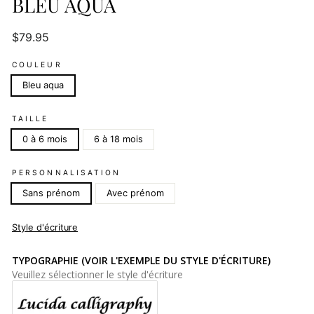
BLEU AQUA
Prix
$79.95
régulier
COULEUR
Bleu aqua
TAILLE
0 à 6 mois
6 à 18 mois
PERSONNALISATION
Sans prénom
Avec prénom
Style d'écriture
TYPOGRAPHIE (VOIR L'EXEMPLE DU STYLE D'ÉCRITURE)
Veuillez sélectionner le style d'écriture