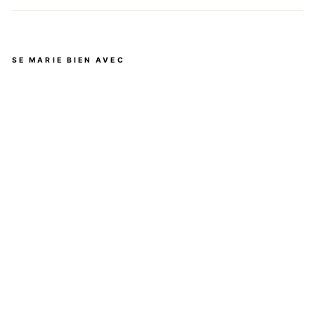
Facebook
X
Pinterest
SE MARIE BIEN AVEC
GI
GO
TE
US
E:
DE
SI
GN
TO
RT
UE
-
BL
EU
AQ
UA
À
partir
de
$79.95